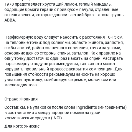
1978 представляет хрустящий лимон, теплый миндаль,
бодрящие брызги герани с привкусом пачули, отдаленные
оттенки зелени, которые доносит летний бриз – эпоха группы
ABBA.
Парфюмерную воду следует наносить с расстояния 10-15 см.
на тепловые точки: под коленями, область живота, запястья,
сгибы локтей, район солнечного сплетения, точки за ушами,
основание шеи со стороны спины, затылок. Как правило на
одну точку достаточно один раз нажать на спрей. Растирать
парфюмерную воду не рекомендуется, так как это может
нарушить правильный процесс раскрытия композиции. Для
повышения стойкости рекомендуем наносить на хорошо
увлажненную кожу, комбинируя с кремом, молочком или
маслом для тела.
Страна: Франция
Состав: см. на упаковке после слова Ingredients (Ингредиенты)
в соответствии с международной номенклатурой
косметических средств (INCI)
Для кого: Унисекс