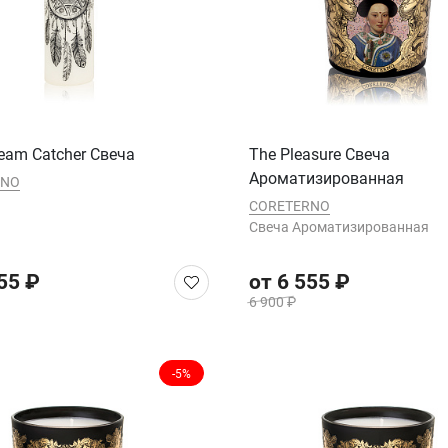
eam Catcher Cвеча
The Pleasure Cвеча
Ароматизированная
RNO
CORETERNO
Cвеча Ароматизированная
55 ₽
от 6 555 ₽
6 900 ₽
-5%