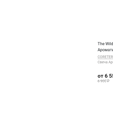
The Wil
Аромат
CORETE
Cвеча А
от 6 5
6 900 ₽