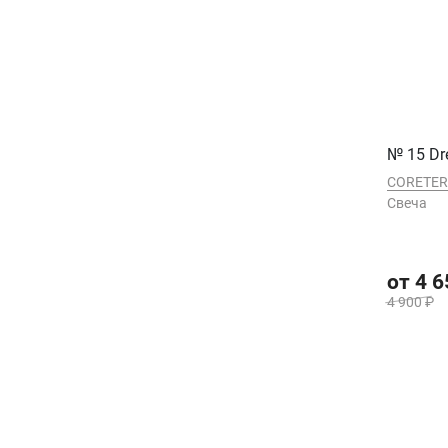
№ 15 Dr
CORETE
Свеча
от 4 6
4 900 ₽