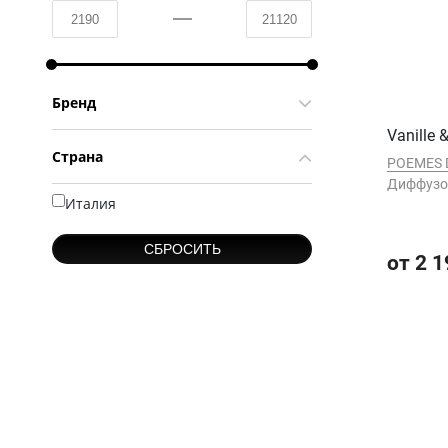
Бренд
Vanille 
Страна
POEMES 
Диффуз
Италия
от 2 1