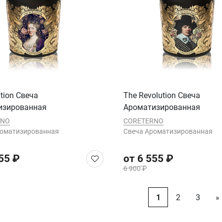
ition Cвеча
The Revolution Cвеча
изированная
Ароматизированная
RNO
CORETERNO
роматизированная
Cвеча Ароматизированная
55 ₽
от 6 555 ₽
6 900 ₽
1
2
3
»