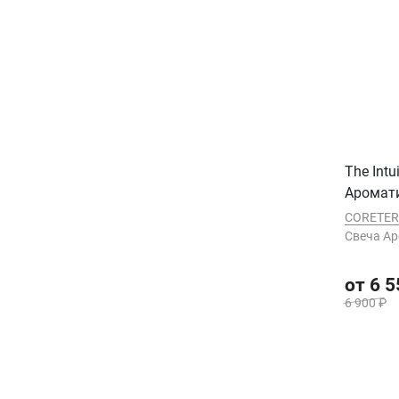
The Intu
Аромат
CORETE
Cвеча А
от 6 5
6 900 ₽