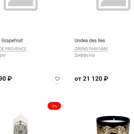
& Grapefruit
Undea des Iles
DE PROVENCE
ORENS PARFUMS
оры
Диффузор
90 ₽
от 21 120 ₽
-5%