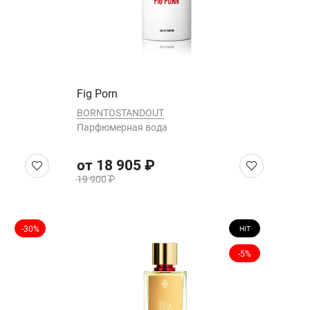
Fig Porn
BORNTOSTANDOUT
Парфюмерная вода
от 18 905 ₽
19 900 ₽
-30%
HIT
-5%