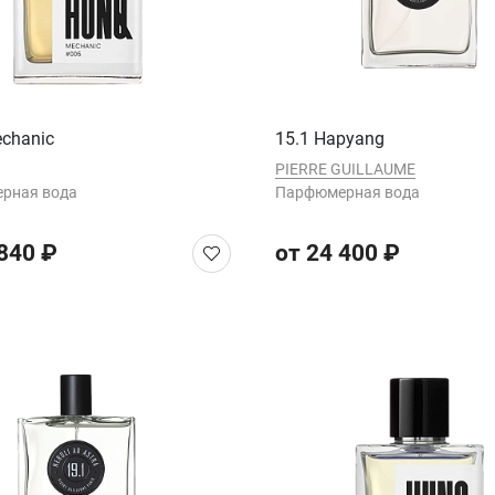
chanic
15.1 Hapyang
PIERRE GUILLAUME
рная вода
Парфюмерная вода
 840 ₽
от 24 400 ₽