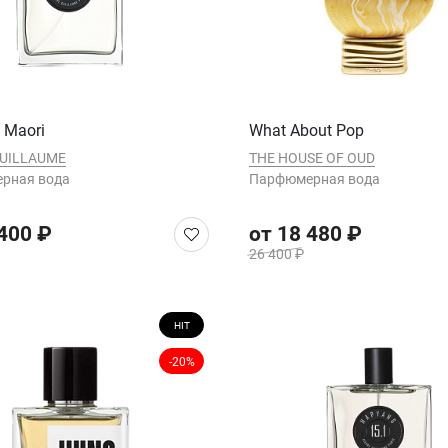
 Maori
What About Pop
GUILLAUME
THE HOUSE OF OUD
рная вода
Парфюмерная вода
 400 ₽
от 18 480 ₽
26 400 ₽
HIT
-20%