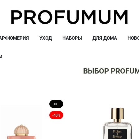
АРФЮМЕРИЯ
УХОД
НАБОРЫ
ДЛЯ ДОМА
НОВ
M
ВЫБОР PROFU
HIT
-40%