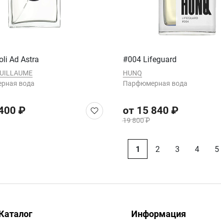
oli Ad Astra
#004 Lifeguard
GUILLAUME
HUNQ
рная вода
Парфюмерная вода
 400 ₽
от 15 840 ₽
19 800 ₽
1
2
3
4
5
Каталог
Информация