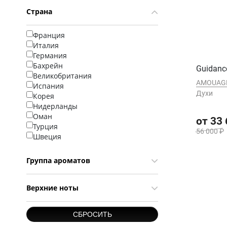
Страна
Франция
Италия
Германия
Бахрейн
Guidanc
Великобритания
AMOUAG
Испания
Духи
Корея
Нидерланды
Оман
от 33
Турция
56 000 ₽
Швеция
Группа ароматов
Верхние ноты