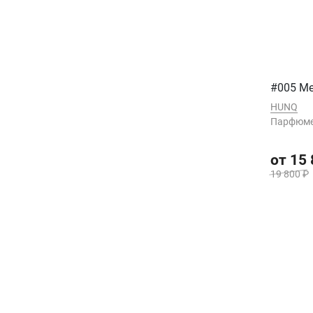
#005 Me
HUNQ
Парфюме
от 15
19 800 ₽