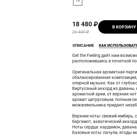
75
18 480 ₽
В КОРЗИНУ
26 400 ₽
КАК ИСПОЛЬЗОВАТ
ОПИСАНИЕ
Get the Feeling даёт нам возм
расположившись в почетной ло
Оригинальная ароматная партит
сбалансированная композиция
оперной музыке. Как от глубоко
Виртуозный аккорд из даваны, 
ароматной арии, от верхних но
аромат цитрусовым, полным сил
можжевельника придают незаб
Верхние ноты: свежий имбирь, 
бергамот, акватический аккор
Ноты сердца: кардамон, давана
Базовые ноты: пачули, ягоды 