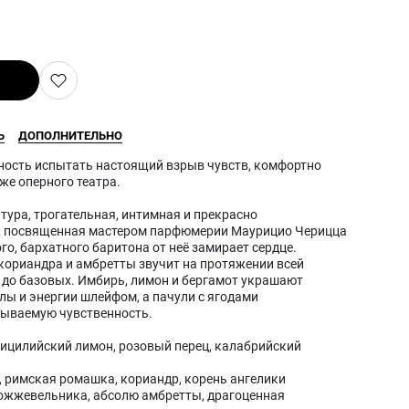
Ь
ДОПОЛНИТЕЛЬНО
ожность испытать настоящий взрыв чувств, комфортно
же оперного театра.
ура, трогательная, интимная и прекрасно
, посвященная мастером парфюмерии Маурицио Черицца
го, бархатного баритона от неё замирает сердце.
кориандра и амбретты звучит на протяжении всей
т до базовых. Имбирь, лимон и бергамот украшают
ы и энергии шлейфом, а пачули с ягодами
ываемую чувственность.
сицилийский лимон, розовый перец, калабрийский
д
, римская ромашка, кориандр, корень ангелики
можжевельника, абсолю амбретты, драгоценная